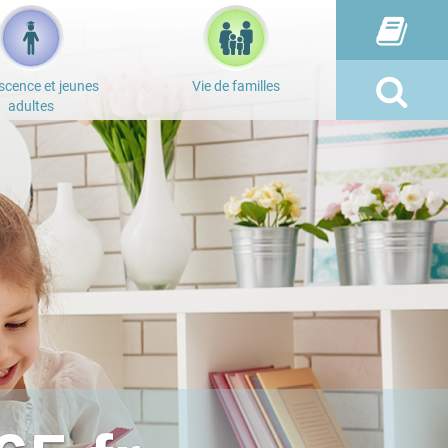
scence et jeunes
Vie de familles
adultes