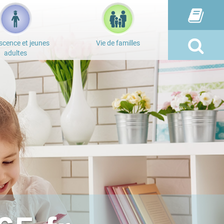
scence et jeunes
Vie de familles
adultes