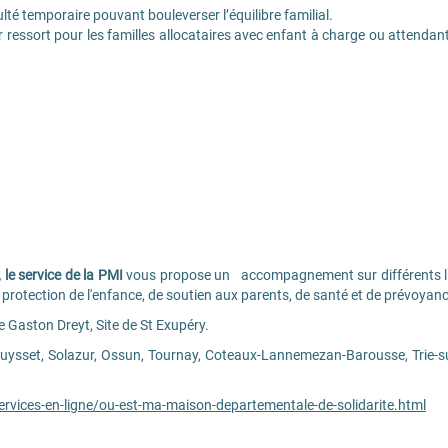
té temporaire pouvant bouleverser l’équilibre familial.
r ressort pour les familles allocataires avec enfant à charge ou attendant
le service de la PMI
vous propose un accompagnement sur différents lieu
 protection de l'enfance, de soutien aux parents, de santé et de prévoyanc
de Gaston Dreyt, Site de St Exupéry.
ouysset, Solazur, Ossun, Tournay, Coteaux-Lannemezan-Barousse, Trie-
ervices-en-ligne/ou-est-ma-maison-departementale-de-solidarite.html