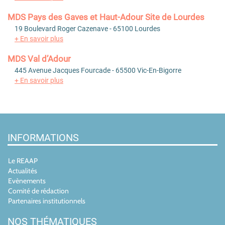
MDS Pays des Gaves et Haut-Adour Site de Lourdes
19 Boulevard Roger Cazenave - 65100 Lourdes
+ En savoir plus
MDS Val d’Adour
445 Avenue Jacques Fourcade - 65500 Vic-En-Bigorre
+ En savoir plus
INFORMATIONS
Le REAAP
Actualités
Evènements
Comité de rédaction
Partenaires institutionnels
NOS THÉMATIQUES