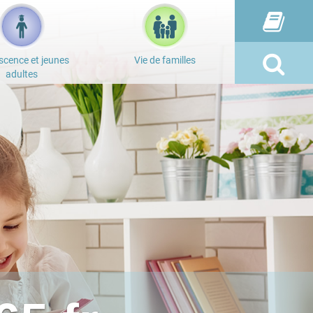
scence et jeunes
Vie de familles
adultes