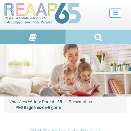
Futurs parents
Petite enfance
Enfance
Adolescence et jeunes adultes
Vie de familles
Vous êtes ici :
Info Parents 65
Présentation
PMI Bagnères-de-Bigorre