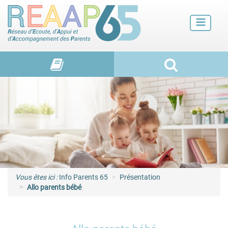
Futurs parents
Petite enfance
Enfance
Adolescence et jeunes adultes
Vie de familles
Vous êtes ici :
Info Parents 65
Présentation
Allo parents bébé