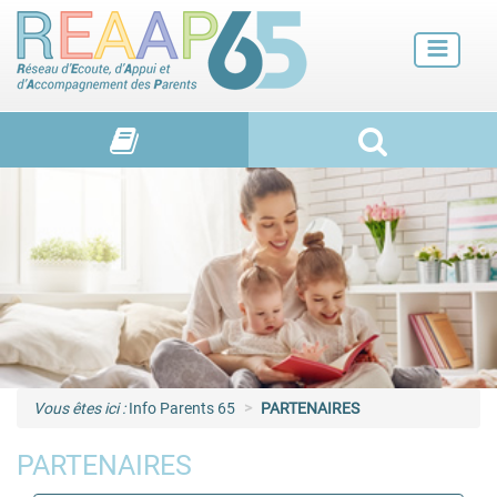
Futurs parents
Petite enfance
Enfance
Adolescence et jeunes adultes
Vie de familles
Vous êtes ici :
Info Parents 65
PARTENAIRES
PARTENAIRES