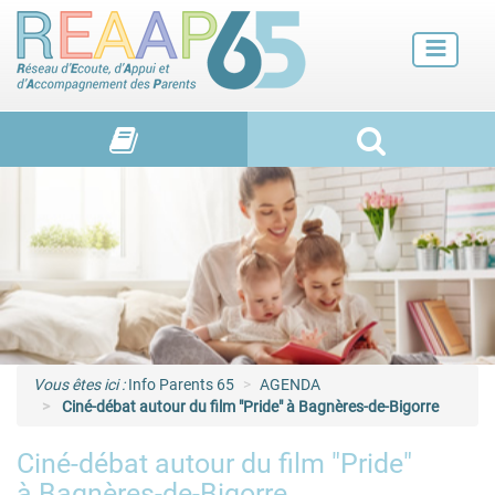
Futurs parents
Petite enfance
Enfance
Adolescence et jeunes adultes
Vie de familles
Vous êtes ici :
Info Parents 65
AGENDA
Ciné-débat autour du film "Pride" à Bagnères-de-Bigorre
Ciné-débat autour du film "Pride"
à Bagnères-de-Bigorre