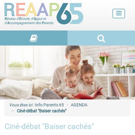
Futurs parents
Petite enfance
Enfance
Adolescence et jeunes adultes
Vie de familles
Vous êtes ici :
Info Parents 65
AGENDA
Ciné-débat "Baiser cachés"
Ciné-débat "Baiser cachés"