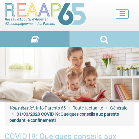
Futurs parents
Petite enfance
Enfance
Adolescence et jeunes adultes
Vie de familles
Vous êtes ici :
Info Parents 65
Toute l'actualité
Générale
31/03/2020 COVID19: Quelques conseils aux parents
pendant le confinement!
COVID19: Quelques conseils aux