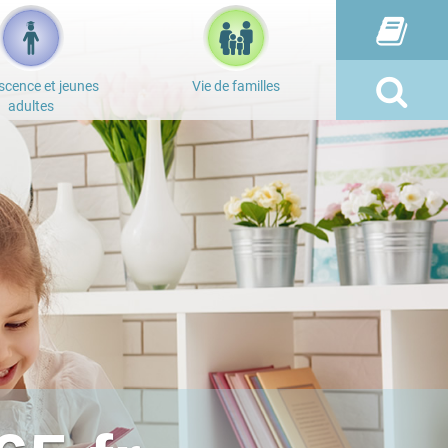
scence et jeunes
Vie de familles
adultes