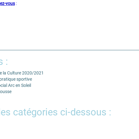
dez-vous
:
s :
e la Culture 2020/2021
pratique sportive
ial Arc en Soleil
pousse
des catégories ci-dessous :